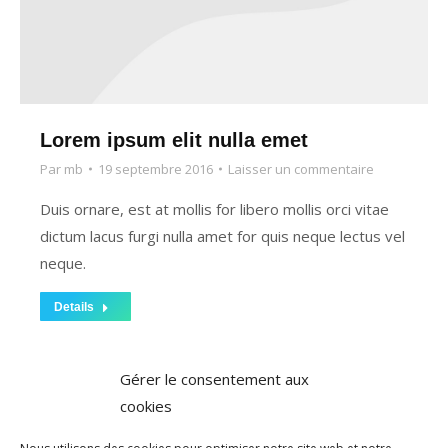
Lorem ipsum elit nulla emet
Par
mb
19 septembre 2016
Laisser un commentaire
Duis ornare, est at mollis for libero mollis orci vitae
dictum lacus furgi nulla amet for quis neque lectus vel
neque.
Details
Gérer le consentement aux
cookies
Charger la suite