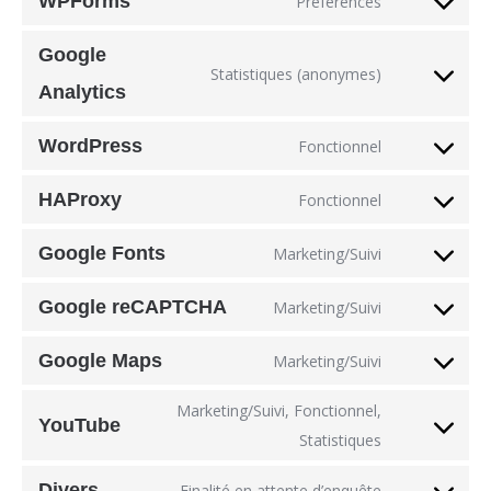
WPForms
Préférences
Consent
service
to
stripe
Google
Statistiques (anonymes)
service
Consent
Analytics
wpforms
to
WordPress
Fonctionnel
service
Consent
google-
to
HAProxy
Fonctionnel
analytics
Consent
service
to
wordpress
Google Fonts
Marketing/Suivi
Consent
service
to
haproxy
Google reCAPTCHA
Marketing/Suivi
Consent
service
to
google-
Google Maps
Marketing/Suivi
Consent
service
fonts
to
google-
Marketing/Suivi, Fonctionnel,
YouTube
service
recaptcha
Consent
Statistiques
google-
to
Divers
Finalité en attente d’enquête