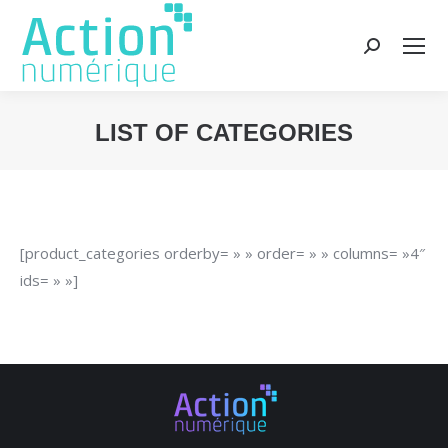
Recherche
:
LIST OF CATEGORIES
Vous êtes ici :
[product_categories orderby= » » order= » » columns= »4″
ids= » »]