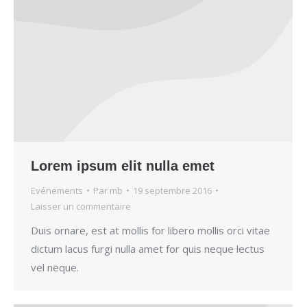
Lorem ipsum elit nulla emet
Evénements
Par
mb
19 septembre 2016
Laisser un commentaire
Duis ornare, est at mollis for libero mollis orci vitae
dictum lacus furgi nulla amet for quis neque lectus
vel neque.