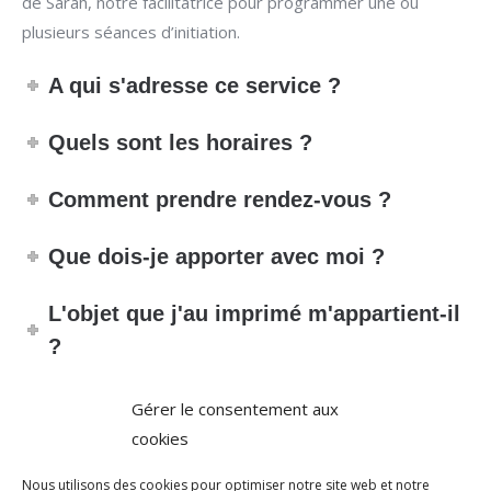
de Sarah, notre facilitatrice pour programmer une ou
plusieurs séances d’initiation.
A qui s'adresse ce service ?
Quels sont les horaires ?
Comment prendre rendez-vous ?
Que dois-je apporter avec moi ?
L'objet que j'au imprimé m'appartient-il
?
Avez-vous un règlement en vigueur ?
Gérer le consentement aux
cookies
Je suis en charge d'un groupe, peut-on
Nous utilisons des cookies pour optimiser notre site web et notre