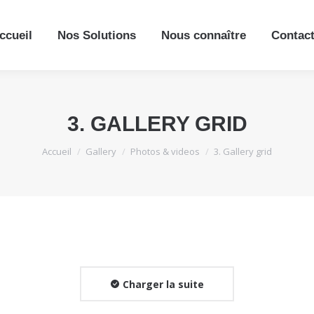
ccueil
Nos Solutions
Nous connaître
Contac
3. GALLERY GRID
Vous êtes ici :
Accueil
Gallery
Photos & videos
3. Gallery grid
Charger la suite